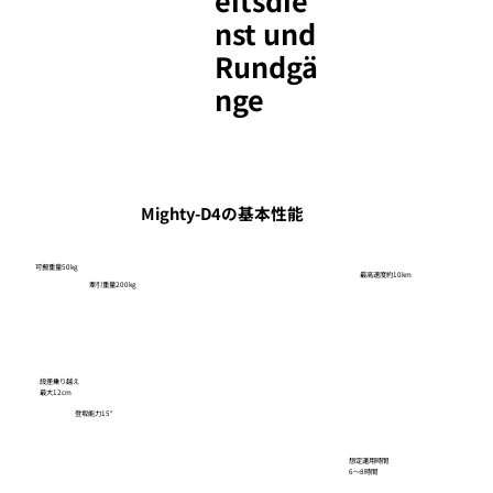
nst und
Rundgä
nge
Mighty-D4の基本性能
可搬重量50kg
​最高速度約10km
牽引重量200kg
段差乗り越え
最大12cm
​登坂能力15°
想定運用時間
6～8時間