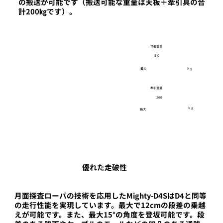
の搬送が可能です（搬送可能な重量は天板＋牽引具の合
計200㎏です）。
可搬重量
５０
最大
ｋｇ
牽引重量
200
ｋｇ
最大
優れた走破性
月面探査ローバの技術を応用したMighty-D4SはD4と同等
の走行性能を実現しています。最大で12cmの段差の乗越
えが可能です。また、最大15°の角度を登坂可能です。段