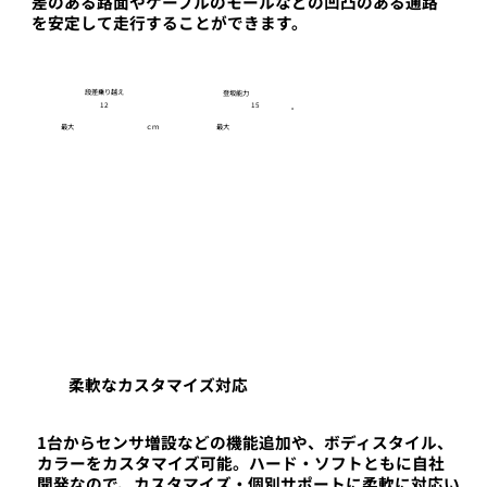
差のある路面やケーブルのモールなどの凹凸のある通路
を安定して走行することができます。
​段差乗り越え
登坂能力
12
15
​°
最大
ｃｍ
最大
柔軟なカスタマイズ対応
1台からセンサ増設などの機能追加や、ボディスタイル、
カラーをカスタマイズ可能。ハード・ソフトともに自社
開発なので、カスタマイズ・個別サポートに柔軟に対応い