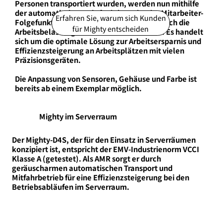
Personen transportiert wurden, werden nun mithilfe
der automatischen Fahrfunktion oder der Mitarbeiter-
Erfahren Sie, warum sich Kunden
Folgefunktion reibungslos befördert, wodurch die
für Mighty entscheiden
Arbeitsbelastung erheblich reduziert wird. Es handelt
sich um die optimale Lösung zur Arbeitsersparnis und
Effizienzsteigerung an Arbeitsplätzen mit vielen
Präzisionsgeräten.
Die Anpassung von Sensoren, Gehäuse und Farbe ist
bereits ab einem Exemplar möglich.
Mighty im Serverraum
Der Mighty-D4S, der für den Einsatz in Serverräumen
konzipiert ist, entspricht der EMV-Industrienorm VCCI
Klasse A (getestet). Als AMR sorgt er durch
geräuscharmen automatischen Transport und
Mitfahrbetrieb für eine Effizienzsteigerung bei den
Betriebsabläufen im Serverraum.