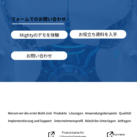
フォームでのお問い合わせ
お役立ち資料を入手
Mightyのデモを体験
お問い合わせ
Warum wir die erste Wahl sind
Produkte
Lösungen
Anwendungsbeispiele
Qualität
Implementierung und Support
Unternehmensprofil
Nützliche Unterlagen
Anfragen
Produktseite für
Karriere
Ultraschallmotoren