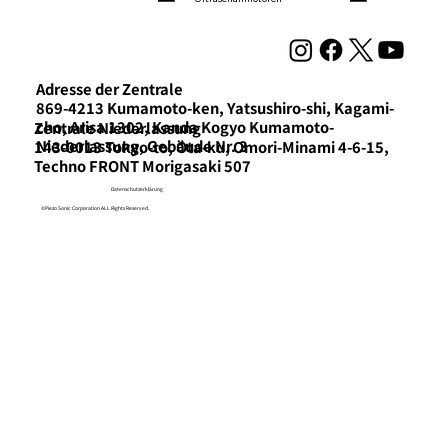
Adresse der Zentrale
869-4213 Kumamoto-ken, Yatsushiro-shi, Kagami-
cho, Arisa 1302, Kanda Kogyo Kumamoto-
​Zentrale Niederlassung
Niederlassung, Gebäude Nr. 3
143-0013 Tokyo-to, Ota-ku, Omori-Minami 4-6-15,
Techno FRONT Morigasaki 507
Datenschutzerklärung
©Piezo Sonic Corporation ALL Rights Reserved.