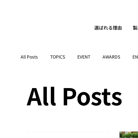
選ばれる理由
製
All Posts
TOPICS
EVENT
AWARDS
EN
All Posts