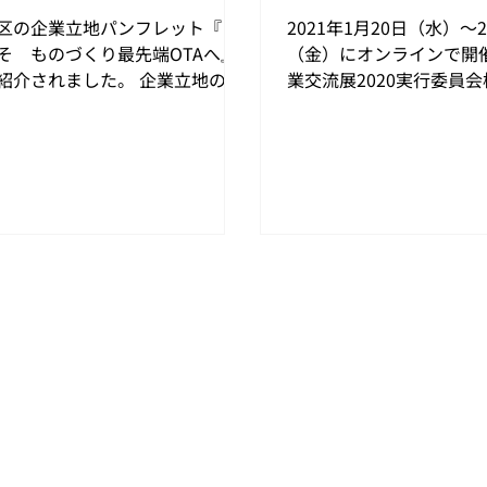
区の企業立地パンフレット『よ
2021年1月20日（水）～
そ ものづくり最先端OTAへ』
（金）にオンラインで開
紹介されました。 企業立地のご
業交流展2020実行委員会
パンフレット ようこそものづく
「ヴァーチャル産業交流展
先端OTAへ ものづくりの大田区
出展いたします。 ヴァー
区のものづくりの一番の特長
交流展2020 産業交流展
技術の層が厚く非常にレベルが
事業所を有する個性あふ
ことです。...
業などの優れた技術や製品を