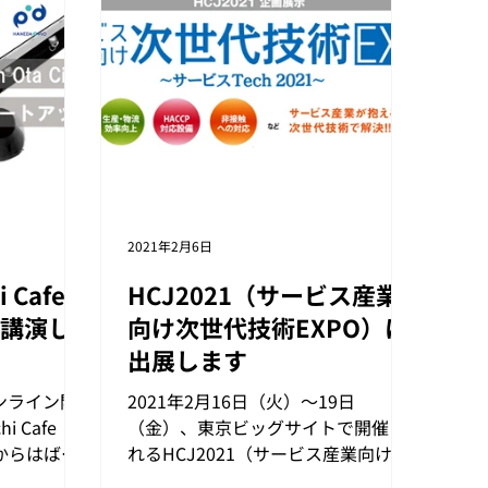
2021年2月6日
 Cafe
HCJ2021（サービス産業
にて講演し
向け次世代技術EXPO）に
出展します
オンライン開
2021年2月16日（火）～19日
 Cafe
（金）、東京ビッグサイトで開催さ
川崎からはばた
れるHCJ2021（サービス産業向け次
社多田が講
世代技術EXPO）に出展します。