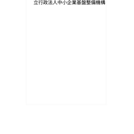
立行政法人中小企業基盤整備機構様
主催の「第16回 新価値創造展 2020
オンライン」に出展いたします。 第
16回 新価値創造展 2020オンライン...