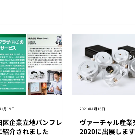
策技術のご紹介 災害とものづ
演いたします。 事前申し
～リスクをチャンスにかえる
りは、2月17日（水）正
に弊社の製品である搬送用自律
Tonomachi Cafe with...
ボット：Mighty...
年1月19日
2021年1月16日
田区企業立地パンフレッ
ヴァーチャル産業
に紹介されました
2020に出展しま