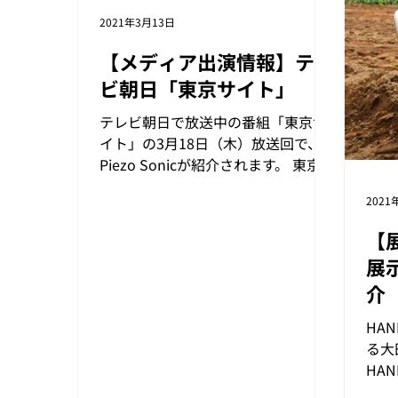
2021年3月13日
【メディア出演情報】テレ
ビ朝日「東京サイト」
テレビ朝日で放送中の番組「東京サ
イト」の3月18日（木）放送回で、
Piezo Sonicが紹介されます。 東京サ
イト の詳細はこちらから 「東京サ
2021
イト」は、毎週月～金曜日のお昼に
放送されている、東京都の取り組み
【
から都内の様々なスポット紹介まで
展
最も旬な話題をテーマに毎回違っ
介
た...
ス
HAN
～
る大
HA
5日