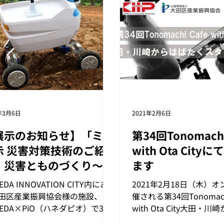
年3月6日
2021年2月6日
展示のお知らせ】「ミニ
第34回Tonomachi
示 災害対策技術のご紹
with Ota City
 災害とものづくり～リ
ます
クを チャンスにかえる
EDA INNOVATION CITY内にあ
2021年2月18日（木）
」
田区産業振興協会様の施設、
催される第34回Tonomachi
NEDA×PiO（ハネダピオ）で3月
with Ota City大田・
（金）から開催の「ミニ展示 災
くスタートアップにて弊