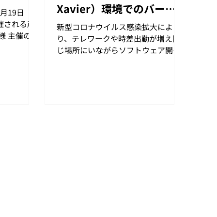
Xavier）環境でのバージ
2月19日
ョン管理
催される産
新型コロナウイルス感染拡大によ
様 主催の
り、テレワークや時差出勤が増え同
2020」に
じ場所にいながらソフトウェア開発
チャル産業
をすることが難しくなってきていま
は、首都圏に
す。 そのため、昨今主流となってき
れる中小企
たアジャイル型開発や他社と連携が
一...
必要な開発を進めていく場合、プロ
グラムの修正やソフトウェアの運用
がやりにくくなっ...