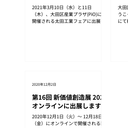
2021年3月10日（水）と11日
大田
（木）、大田区産業プラザ(PiO)にて
うこ
開催される太田工業フェアに出展し
にて
ます。 本展示会は弊社にとってはと
案内
ても重要なイベントであり、2019年
り最
から連続して出展している展示会で
大田
す。 臨機応変の判断を求められる状
は、
況下ではありますが、今回はオフラ
高い
イ...
2020年12月2日
第16回 新価値創造展 2020
オンラインに出展します
2020年12月1日（火）～ 12月18日
（金）にオンラインで開催される独