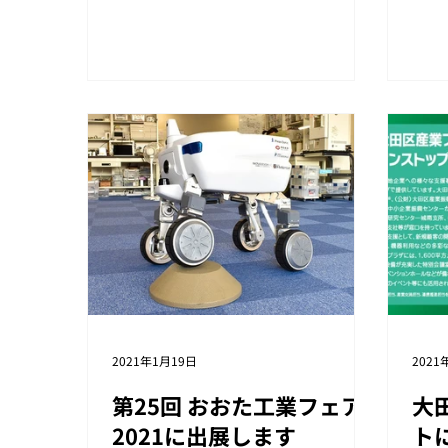
害対
くり
～」
移動ロ
2021年1月19日
2021
第25回 おおた工業フェア
大
2021に出展します
ト