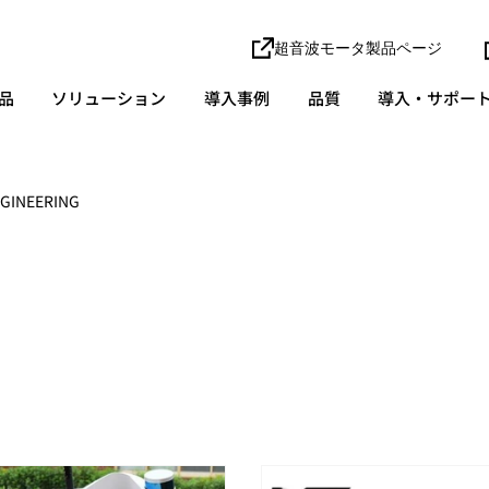
超音波モータ製品ページ
品
ソリューション
導入事例
品質
導入・サポー
GINEERING