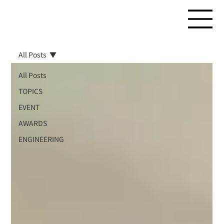
All Posts
All Posts
TOPICS
EVENT
AWARDS
ENGINEERING