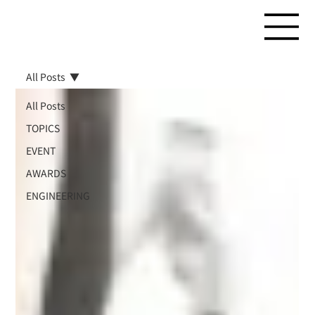
All Posts
All Posts
TOPICS
EVENT
AWARDS
ENGINEERING