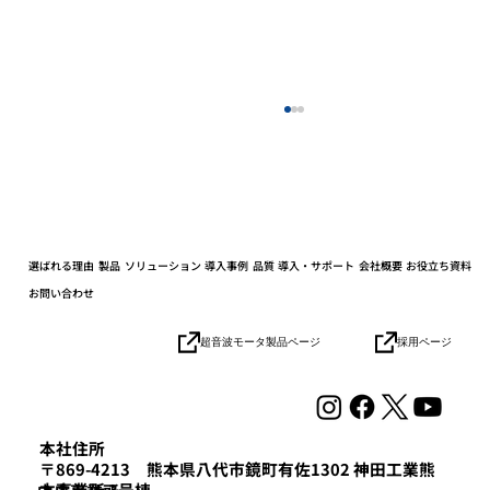
選ばれる理由
製品
ソリューション
導入事例
品質
導入・サポート
会社概要
お役立ち資料
お問い合わせ
採用ページ
超音波モータ製品ページ
協業パートナーとの連携加速でロボット
の社会実装を目指す「HICity 次世代ロボ
ティクスMeetup」参加レポート
本社住所
〒869-4213 熊本県八代市鏡町有佐1302 神田工業熊
本事業所 3号棟