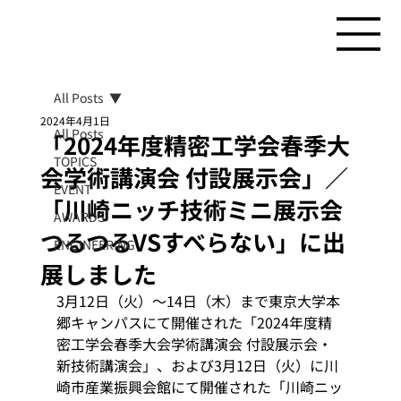
All Posts
2024年4月1日
All Posts
「2024年度精密工学会春季大
TOPICS
会学術講演会 付設展示会」／
EVENT
「川崎ニッチ技術ミニ展示会
AWARDS
つるつるVSすべらない」に出
ENGINEERING
展しました
3月12日（火）～14日（木）まで東京大学本
郷キャンパスにて開催された「2024年度精
密工学会春季大会学術講演会 付設展示会・ 
新技術講演会」、および3月12日（火）に川
崎市産業振興会館にて開催された「川崎ニッ