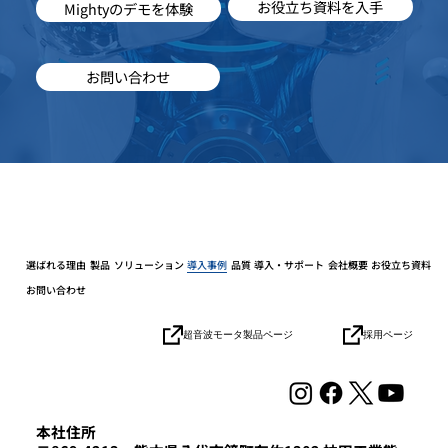
お役立ち資料を入手
Mightyのデモを体験
お問い合わせ
選ばれる理由
製品
ソリューション
導入事例
品質
導入・サポート
会社概要
お役立ち資料
お問い合わせ
採用ページ
超音波モータ製品ページ
本社住所