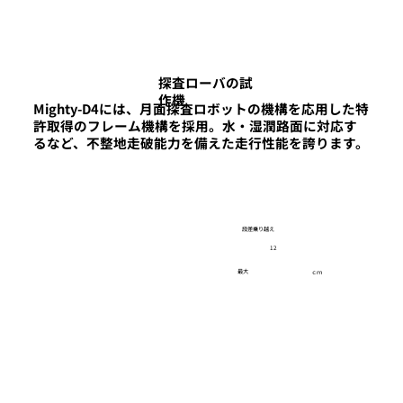
探査ローバの試
作機
Mighty-D4には、月面探査ロボットの機構を応用した特
許取得のフレーム機構を採用。水・湿潤路面に対応す
るなど、不整地走破能力を備えた走行性能を誇ります。
段差乗り越え
12
最大
ｃｍ