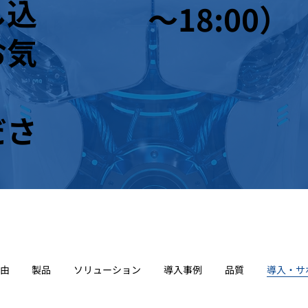
し込
～18:00）
お気
ださ
由
製品
ソリューション
導入事例
品質
導入・サ