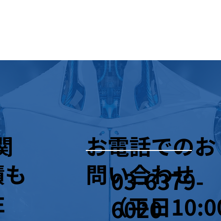
関
お電話でのお
積も
問い合わせ
03-6379-
注
（平日10:0
6020