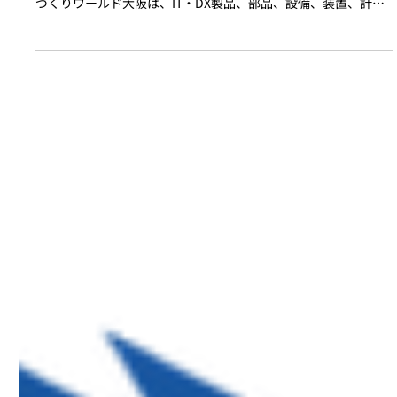
のお知らせ
2024年10月2日（水）～4日（金）インテックス大阪で開催され
る「第27回ものづくりワールド大阪​​​​​​​」に出展いたします。 ​​​​​​​もの
づくりワールド大阪​​​​​​​は、IT・DX製品、部品、設備、装置、計測
製品などを扱う企業が世界中から一堂に会する展示会です。 ブ
ースでは、高トルク超音波モータ：ピエゾソニック モータの展
示のほか、搬送自律移動ロボット：Mightyのデモンストレーシ
ョンを行います。 【開催概要】 ・名称：第27回ものづくりワー
ルド大阪​​​​​​​ ・ 会期：2024年10月2日（水）～4日（金）10:00～
17:00 ・ 会場：インテックス大阪（所在地：大阪市住之江区南
港北1-5-102） ・ ブース番号：6号館Ｂ 54-6 株式会社クロ
スエフェクト様のブース内で出展となります ・ 参加費：無料
（要事前登録） ※ 来場者登録：https://www.manufacturing-
world.jp/osaka/ja-jp/register.html?
cat=visitor&ct=U2FsdGVkX19