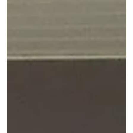
2024年8月21日（水）～24日（土）、台湾・台北にて開催され
る「台灣機器人與智慧自動化展（Taiwan Automation
Intelligence and Robot Show/TAIROS）」に参加します。
Piezo Sonicとしては初の台湾での展示会参加となります。
TAIROSは自動化技術・ロボット技術の展示会です。 ブースで
は、高トルク超音波モータ：ピエゾソニック モータの展示や搬
送自律移動ロボット：Mightyを映像でご紹介いたします。 【開
催概要】 ・名称：台灣機器人與智慧自動化展（Taiwan
Automation Intelligence and Robot Show/TAIROS） ・ 会期：
2024年8月21日（水）～24日（土） AM9:30～PM5:00 ※最終日
は午後4:00まで ・ 会場：台北南港展覽館1&2館（所在地：台北
市南港區經貿二路1號、2號） ・ ブース番号：南館二館_Q708 大
田区産業振興協会様のブース内で出展となります ・ 参加費：無
料（要事前登録） ・展示会URL：https://ww