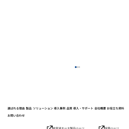
選ばれる理由
製品
ソリューション
導入事例
品質
導入・サポート
会社概要
お役立ち資料
お問い合わせ
小学生の社会科見学を開催しました
採用ページ
超音波モータ製品ページ