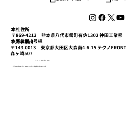
本社住所
〒869-4213 熊本県八代市鏡町有佐1302 神田工業熊
本事業所 3号棟
​中央事業所
〒143-0013 東京都大田区大森南4-6-15 テクノFRONT
森ヶ崎507
プライバシーポリシー
©Piezo Sonic Corporation ALL Rights Reserved.