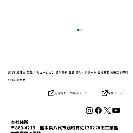
選ばれる理由
製品
ソリューション
導入事例
品質
導入・サポート
会社概要
お役立ち資料
お問い合わせ
採用ページ
超音波モータ製品ページ
協業パートナーとの連携加速でロボット
の社会実装を目指す「HICity 次世代ロボ
ティクスMeetup」参加レポート
本社住所
〒869-4213 熊本県八代市鏡町有佐1302 神田工業熊