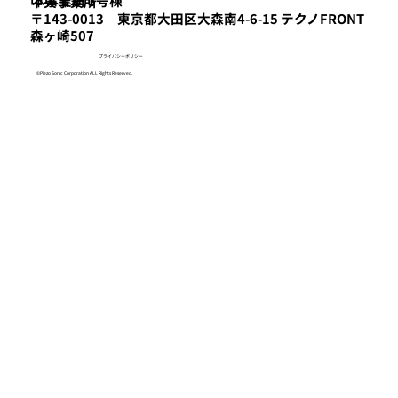
本事業所 3号棟
​中央事業所
〒143-0013 東京都大田区大森南4-6-15 テクノFRONT
森ヶ崎507
プライバシーポリシー
©Piezo Sonic Corporation ALL Rights Reserved.