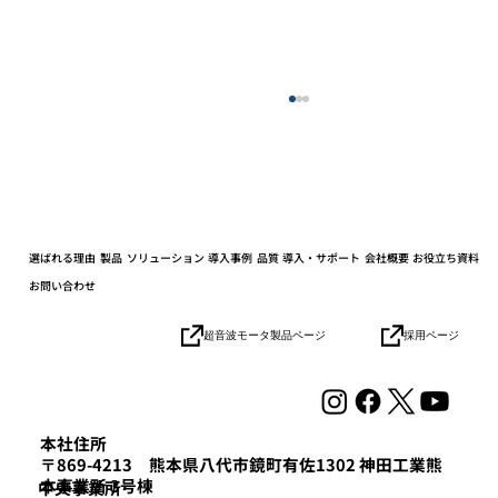
選ばれる理由
製品
ソリューション
導入事例
品質
導入・サポート
会社概要
お役立ち資料
お問い合わせ
採用ページ
超音波モータ製品ページ
2025年度「はばたく中小企業・小規模事
業者300社」を受賞しました
本社住所
〒869-4213 熊本県八代市鏡町有佐1302 神田工業熊
本事業所 3号棟
​中央事業所