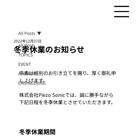
All Posts
2022年12月27日
All Posts
冬季休業のお知らせ
TOPICS
EVENT
平素は格別のお引き立てを賜り、厚く御礼申
AWARDS
し上げます。
ENGINEERING
株式会社Piezo Sonicでは、誠に勝手ながら
下記日程を冬季休業とさせていただきます。 
冬季休業期間 