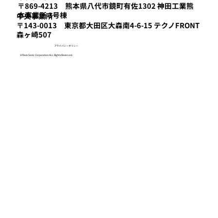
〒869-4213 熊本県八代市鏡町有佐1302 神田工業熊
本事業所 3号棟
​中央事業所
〒143-0013 東京都大田区大森南4-6-15 テクノFRONT
森ヶ崎507
プライバシーポリシー
©Piezo Sonic Corporation ALL Rights Reserved.