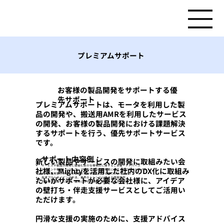
プレミアムサポート
お客様の製品開発をサポートする優
先サポート
プレミアムサポートは、モータを利用した製
品の開発や、搬送用AMRを利用したサービス
の開発、お客様の製品開発における課題解決
するサポートを行う、優先サポートサービス
です。
サポート内容例：
新しい製品やサービスの開発に取組みたい会
サービスや製品の開発に取組む前の仕様検討に関するご支援・アドバイス
社様、Mightyを活用した社内のDX化に取組み
デザインや機構、ソフトウェア設計などのお客様案に対する壁打ちアドバイス
AMRの運用案の作成やお客様の資料作成に対する壁打ちアドバイス
たいがサポートが必要な会社様に、アイデア
高速プロトタイピング手法、業界のトレンドに関する情報提供
お客様が直面した開発、運用に対する課題・質問などへのご回答
の壁打ち・伴走支援サービスとしてご活用い
ただけます。
円滑な支援の実施のために、支援アドバイス