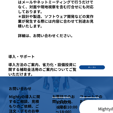
はメールやネットミーティングで行うだけで
なく、対面や現地視察を含む打合せにも対応
しております。
＊設計や製造、ソフトウェア開発などの実作
業が発生する際には内容に合わせて別途お見
積いたします。
詳細は、お問い合わせください。
​導入・サポート
導入方法のご案内、省力化・設備投資に
詳しく見る
関する補助金活用のご案内についてご覧
いただけます。
お問い合わせ
Mightyの導入に関
お電話でのお
フォームでの
するご相談、見積
問い合わせ
お問い合わせ
03-6379-
もりのご依頼、ご
（平日10:00
6020
Migh
注文・デモのお申
～18:00）