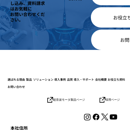
し込み、資料請求
はお気軽に
お問い合わせくだ
お役立
さい。
お問
選ばれる理由
製品
ソリューション
導入事例
品質
導入・サポート
会社概要
お役立ち資料
お問い合わせ
採用ページ
超音波モータ製品ページ
本社住所