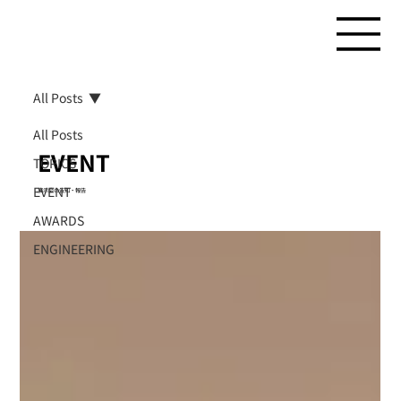
All Posts
All Posts
EVENT
TOPICS
EVENT
展示会の告知・報告
AWARDS
ENGINEERING