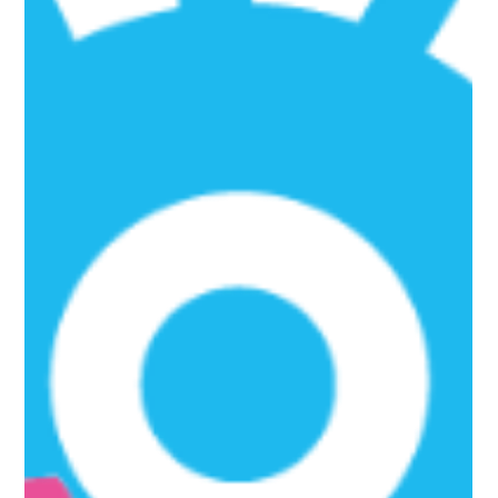
12月1日、羽田イノベーションシティコングレスクエア羽田にて
開催された「D's Idea Pitch」に弊社代表の多田が登壇し、
「AMR: Mighty」によるスマートシティの実現をテーマに据えた
プレゼンテーションを行いました。 「D's Idea...