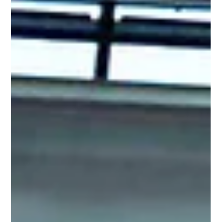
2022年11月30日
「中小企業 新ものづくり・新サービス
展」Web出展のお知らせ
12月14日(水)～16日(金)開催の「中小企業 新ものづくり・新
サービス展」にWeb出展いたします。 本展示会は、「ものづく
り補助事業」の活用で開発した新製品・サービス・技術等、全
国の中小企業が挑戦を繰り返し、工夫を凝らした様々な分野の
成果が一堂に会する展示商談会です。...