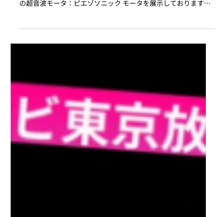
2022年9月15日
【製品展示のお知らせ】企画展「宇宙産
業で活躍する大田区企業等の技術」
HANEDA INNOVATION CITY内にある大田区産業振興協会様の施
設、「HANEDA×PiO（ハネダピオ）」にて、新製品を含む弊社
の超音波モータ：ピエゾソニック モータを展示しております。
開催期間は、2022年9月9日（金）～11月5日（土） ■ ピエゾソ
ニック...