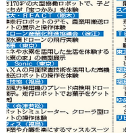
2022年9月14日
JOIF STARTUP PITCH 〜2022 予選会
BATTLE PITCH〜でプレゼンを行いまし
た
2022年9月13日（火）17時～にオンラインで開催された「JOIF
STARTUP PITCH 〜2022 予選会 BATTLE PITCH〜」にて、弊社多
田が登壇しました。 経営層が集結する日本最大級のオープンイ
ノベーションカンファレンス「JAPAN...