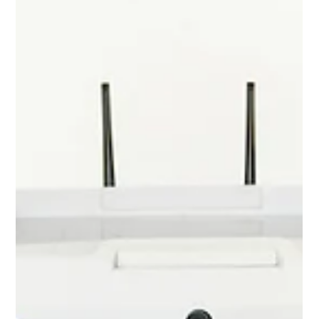
2022年9月1日
技術・開発部 インターン生募集中！
Piezo Sonicでは、「お客様の心に刺さる新製品、製品を製造す
るための仕組み」を“作り出す”、技術・開発部でのインターン
生を募集しています！ 技術・開発部は『ゼロからイチを生み出
すPiezo Sonicらしさ』の象徴となっている部署です。...