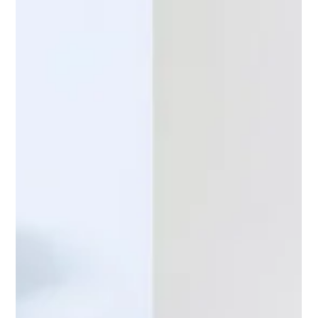
eiicon company様）に弊社代表の多田が登壇します。 ■「JOIF
STARTUP PITCH」とは？ 「JOIF...