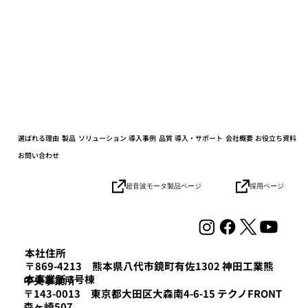
選ばれる理由
製品
ソリューション
導入事例
品質
導入・サポート
会社概要
お役立ち資料
お問い合わせ
採用ページ
超音波モータ製品ページ
「GATEWAY Tech TAKANAWA2026」に出展
本社住所
〒869-4213 熊本県八代市鏡町有佐1302 神田工業熊
ました
本事業所 3号棟
​中央事業所
〒143-0013 東京都大田区大森南4-6-15 テクノFRONT
森ヶ崎507