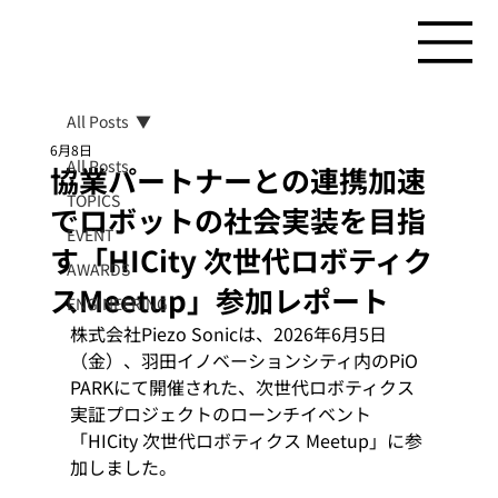
All Posts
6月8日
All Posts
協業パートナーとの連携加速
TOPICS
でロボットの社会実装を目指
EVENT
す「HICity 次世代ロボティク
AWARDS
スMeetup」参加レポート
ENGINEERING
株式会社Piezo Sonicは、2026年6月5日
（金）、羽田イノベーションシティ内のPiO 
PARKにて開催された、次世代ロボティクス
実証プロジェクトのローンチイベント
「HICity 次世代ロボティクス Meetup」に参
加しました。