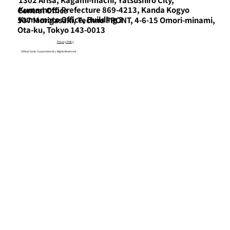
Kumamoto Prefecture 869-4213, Kanda Kogyo
Central Office
Kumamoto Office, Building 3
507 Morigasaki, Techno FRONT, 4-6-15 Omori-minami,
Ota-ku, Tokyo 143-0013
Privacy Policy
©Piezo Sonic Corporation ALL Rights Reserved.