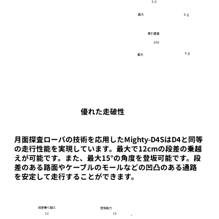
５０
最大
ｋｇ
牽引重量
200
ｋｇ
最大
優れた走破性
月面探査ローバの技術を応用したMighty-D4SはD4と同等
の走行性能を実現しています。最大で12cmの段差の乗越
えが可能です。また、最大15°の角度を登坂可能です。段
差のある路面やケーブルのモールなどの凹凸のある通路
を安定して走行することができます。
​段差乗り越え
登坂能力
12
15
​°