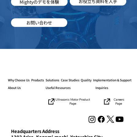
お役立ち資料を入手
Mightyのデモを体験
お問い合わせ
Why Choose Us
Products
Solutions
Case Studies
Quality
Implementation & Support
About Us
Useful Resources
Inquiries
Careers
Ultrasonic Motor Product
Page
Page
Headquarters Address
1302 Arisa, Kagami-machi, Yatsushiro City,