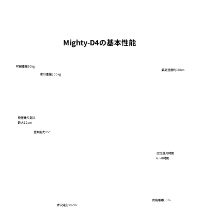
Mighty-D4の基本性能
可搬重量50kg
​最高速度約10km
牽引重量200kg
段差乗り越え
最大12cm
​登坂能力15°
想定運用時間
6～8時間
認識距離30m
​水没走行20cm