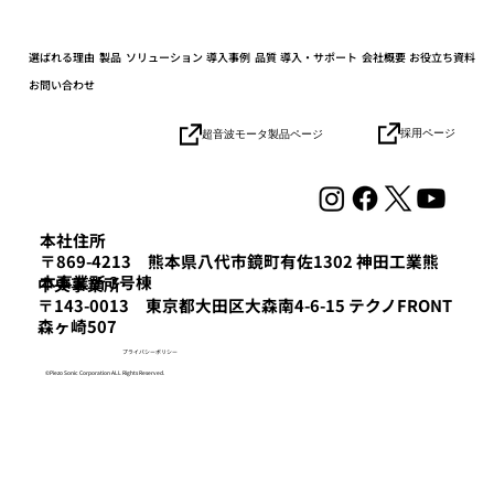
選ばれる理由
製品
ソリューション
導入事例
品質
導入・サポート
会社概要
お役立ち資料
お問い合わせ
採用ページ
超音波モータ製品ページ
協業パートナーとの連携加速でロボット
の社会実装を目指す「HICity 次世代ロボ
ティクスMeetup」参加レポート
本社住所
〒869-4213 熊本県八代市鏡町有佐1302 神田工業熊
本事業所 3号棟
​中央事業所
〒143-0013 東京都大田区大森南4-6-15 テクノFRONT
森ヶ崎507
プライバシーポリシー
©Piezo Sonic Corporation ALL Rights Reserved.