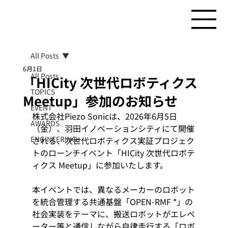
All Posts
6月1日
All Posts
「HICity 次世代ロボティクス
TOPICS
Meetup」参加のお知らせ
EVENT
株式会社Piezo Sonicは、2026年6月5日
AWARDS
（金）、羽田イノベーションシティにて開催
ENGINEERING
される、次世代ロボティクス実証プロジェク
トのローンチイベント「HICity 次世代ロボテ
ィクス Meetup」に参加いたします。
本イベントでは、異なるメーカーのロボット
を統合管理する共通基盤「OPEN-RMF *」の
社会実装をテーマに、搬送ロボットがエレベ
ーター等と通信しながら自律走行する「ロボ